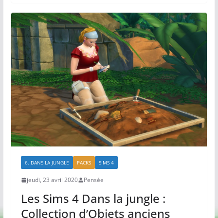
6. DANS LA JUNGLE
PACKS
SIMS 4
jeudi, 23 avril 2020
Pensée
Les Sims 4 Dans la jungle :
Collection d’Objets anciens