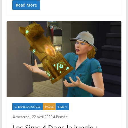
Read More
6. DANS LA JUNGLE
PACKS
SIMS 4
mercredi, 22 avril 2020
Pensée
Les Sims 4 Dans la jungle :