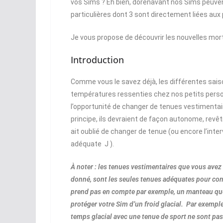
vos Sims ? Eh bien, dorénavant nos Sims peuven
particulières dont 3 sont directement liées a
Je vous propose de découvrir les nouvelles mor
Introduction
Comme vous le savez déjà, les différentes sai
températures ressenties chez nos petits person
l’opportunité de changer de tenues vestimenta
principe, ils devraient de façon autonome, revêti
ait oublié de changer de tenue (ou encore l’inter
adéquate J ).
À noter : les tenues vestimentaires que vous ave
donné, sont les seules tenues adéquates pour contre
prend pas en compte par exemple, un manteau quel
protéger votre Sim d’un froid glacial. Par exemple
temps glacial avec une tenue de sport ne sont pa