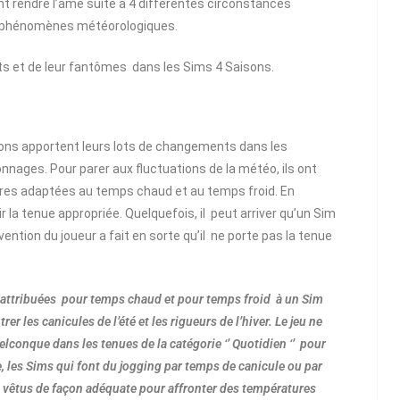
t rendre l’âme suite à 4 différentes circonstances
ux phénomènes météorologiques.
ts et de leur fantômes dans les Sims 4 Saisons.
sons apportent leurs lots de changements dans les
nages. Pour parer aux fluctuations de la météo, ils ont
ires adaptées au temps chaud et au temps froid. En
r la tenue appropriée. Quelquefois, il peut arriver qu’un Sim
vention du joueur a fait en sorte qu’il ne porte pas la tenue
z attribuées pour temps chaud et pour temps froid à un Sim
r les canicules de l’été et les rigueurs de l’hiver. Le jeu ne
conque dans les tenues de la catégorie ‘’ Quotidien ‘’ pour
, les Sims qui font du jogging par temps de canicule ou par
s vêtus de façon adéquate pour affronter des températures