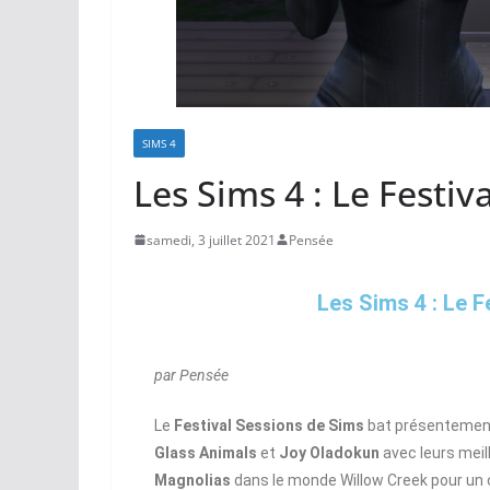
SIMS 4
Les Sims 4 : Le Festiv
samedi, 3 juillet 2021
Pensée
Les Sims 4 : Le F
par Pensée
Le
Festival Sessions de Sims
bat présentement s
Glass Animals
et
Joy Oladokun
avec leurs meil
Magnolias
dans le monde Willow Creek pour un