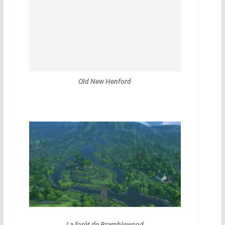
Old New Henford
La forêt de Bramblewood