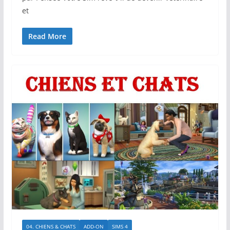
et
Read More
04. CHIENS & CHATS
ADD-ON
SIMS 4